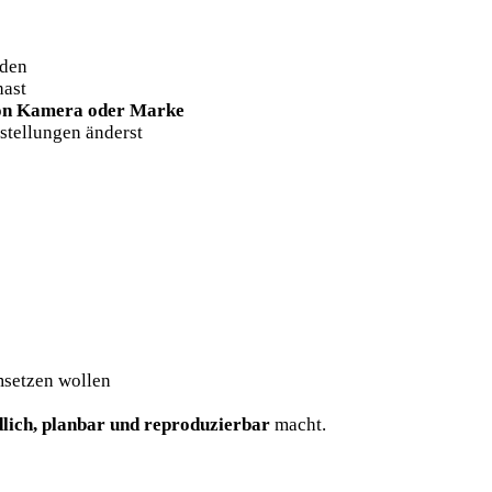
rden
ast
on Kamera oder Marke
nstellungen änderst
msetzen wollen
lich, planbar und reproduzierbar
macht.