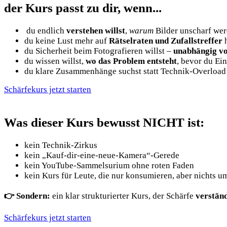
der
Kurs passt zu dir, wenn...
du endlich
verstehen willst
,
warum
Bilder unscharf we
du keine Lust mehr auf
Rätselraten und Zufallstreffer
h
du Sicherheit beim Fotografieren willst –
unabhängig v
du wissen willst,
wo das Problem entsteht
, bevor du Ei
du klare Zusammenhänge suchst statt Technik-Overload
Schärfekurs jetzt starten
Was
dieser Kurs bewusst NICHT ist:
kein Technik-Zirkus
kein „Kauf-dir-eine-neue-Kamera“-Gerede
kein YouTube-Sammelsurium ohne roten Faden
kein Kurs für Leute, die nur konsumieren, aber nichts u
👉 Sondern:
ein klar strukturierter Kurs, der Schärfe
verständ
Schärfekurs jetzt starten