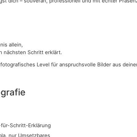
gst dich – souverän, professionell und mit echter Präse
is allein,
 nächsten Schritt erklärt.
fotografisches Level für anspruchsvolle Bilder aus deine
grafie
-für-Schritt-Erklärung
bla, nur Umsetzbares