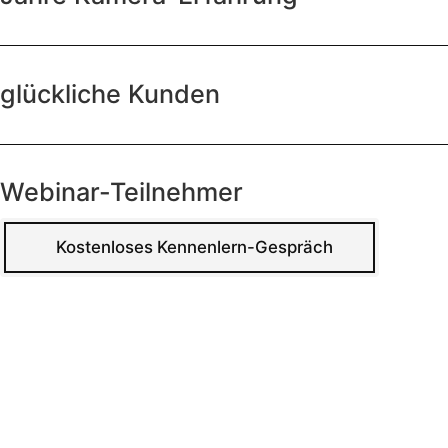
glückliche Kunden
Webinar-Teilnehmer
Kostenloses Kennenlern-Gespräch
1.
Der Kurs richtet sich an Fotograf:innen, die den man
anheben möchten.