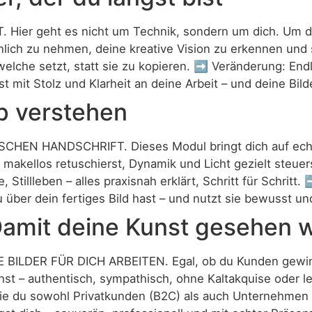
er geht es nicht um Technik, sondern um dich. Um dein
önlich zu nehmen, deine kreative Vision zu erkennen und s
he setzt, statt sie zu kopieren. ➡️ Veränderung: Endlic
t mit Stolz und Klarheit an deine Arbeit – und deine Bi
p verstehen
 HANDSCHRIFT. Dieses Modul bringt dich auf echtes P
h makellos retuschierst, Dynamik und Licht gezielt steu
e, Stillleben – alles praxisnah erklärt, Schritt für Schri
 über dein fertiges Bild hast – und nutzt sie bewusst und
Damit deine Kunst gesehen w
LDER FÜR DICH ARBEITEN. Egal, ob du Kunden gewinne
achst – authentisch, sympathisch, ohne Kaltakquise oder l
wie du sowohl Privatkunden (B2C) als auch Unternehmen 